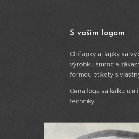
S vašim logom
Chňapky aj lapky sa v
výrobku šmrnc a zákazní
formou etikety s vlast
Cena loga sa kalkuluje 
techniky.