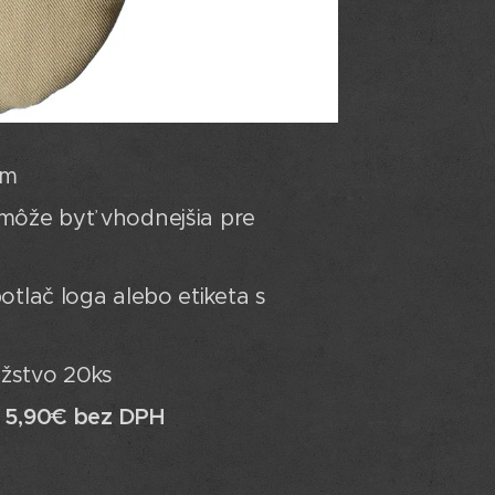
cm
môže byť vhodnejšia pre
otlač loga alebo etiketa s
žstvo 20ks
d 5,90€ bez DPH