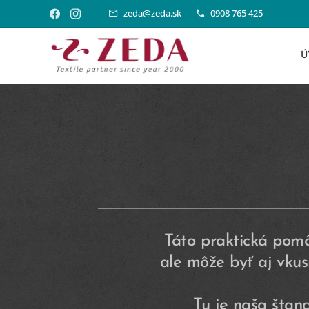
zeda@zeda.sk
0908 765 425
Ú
Táto praktická pomôc
ale môže byť aj vku
Tu je naša štan