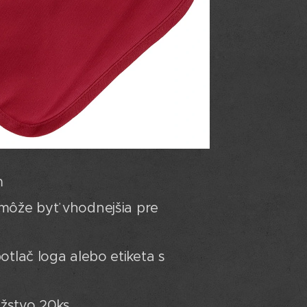
m
môže byť vhodnejšia pre
otlač loga alebo etiketa s
žstvo 20ks