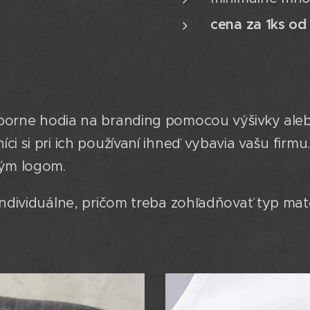
cena za 1ks o
ýborne hodia na branding pomocou výšivky ale
ci si pri ich používaní ihneď vybavia vašu firmu.
ným logom.
individuálne, pričom treba zohľadňovať typ mate