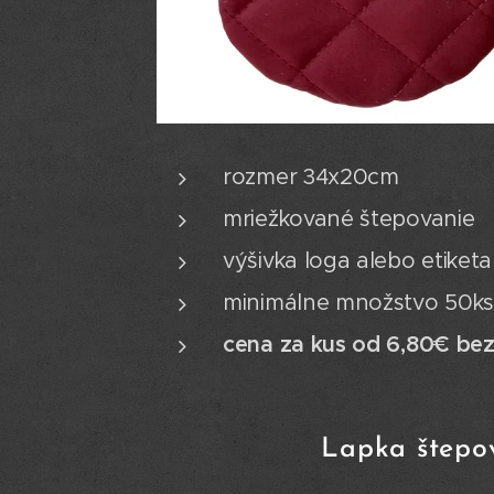
rozmer 34x20cm
mriežkované štepovanie
výšivka loga alebo etiket
minimálne množstvo 50k
cena za kus od 6,80€ be
Lapka štepo