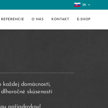
SK
REFERENCIE
O NÁS
KONTAKT
E-SHOP
do každej domácnosti,
dlhoročné skúsenosti
šou požiadavkou!