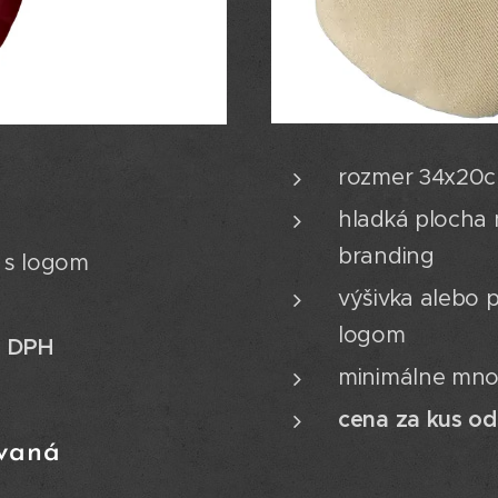
rozmer 34x20
hladká plocha 
branding
a s logom
výšivka alebo p
s
logom
z DPH
minimálne mno
cena za kus o
vaná