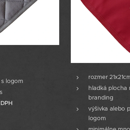
rozmer 21x21c
a s logom
hladká plocha 
s
branding
z DPH
výšivka alebo p
logom
minimálne mno