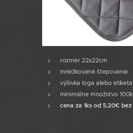
rozmer 22x22cm
mriežkované štepovanie
výšivka loga alebo etiket
minimálne množstvo 100k
cena za 1ks od 5,20€ be