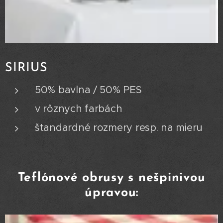
SIRIUS
50% bavlna / 50% PES
v rôznych farbách
štandardné rozmery resp. na mieru
Teflónové obrusy s nešpinivou
úpravou: