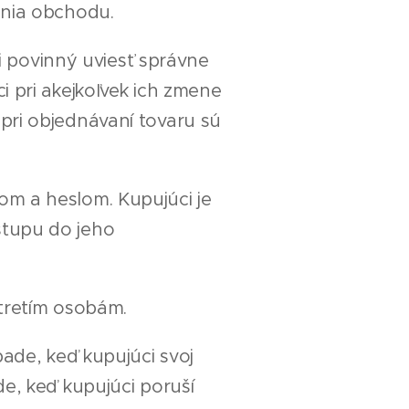
ania obchodu.
ci povinný uviesť správne
i pri akejkoľvek ich zmene
pri objednávaní tovaru sú
om a heslom. Kupujúci je
stupu do jeho
 tretím osobám.
pade, keď kupujúci svoj
de, keď kupujúci poruší