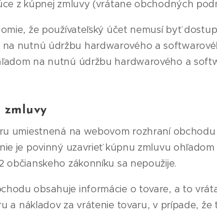
júce z kúpnej zmluvy (vrátane obchodných pod
domie, že používateľský účet nemusí byť dostupn
 na nutnú údržbu hardwarového a softwarové
ohľadom na nutnú údržbu hardwarového a soft
j zmluvy
aru umiestnená na webovom rozhraní obchodu 
 nie je povinný uzavrieť kúpnu zmluvu ohľadom 
 2 občianskeho zákonníku sa nepoužije.
hodu obsahuje informácie o tovare, a to vrát
u a nákladov za vrátenie tovaru, v prípade, že t