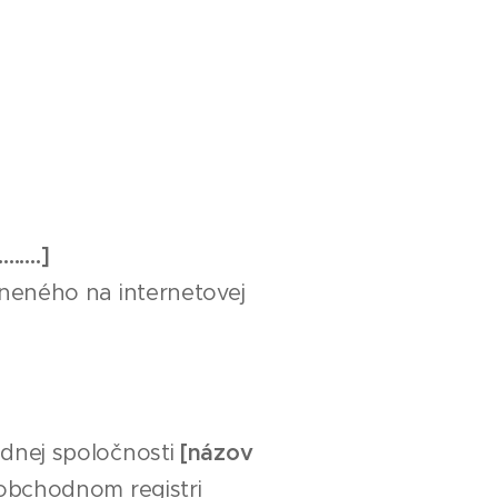
……….]
tneného na internetovej
dnej spoločnosti
[názov
 obchodnom registri