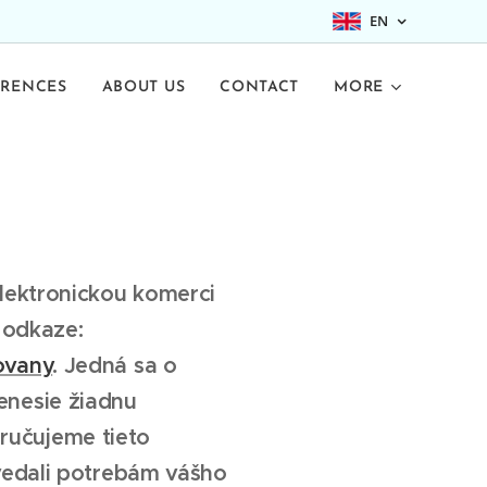
EN
ERENCES
ABOUT US
CONTACT
MORE
lektronickou komerci
 odkaze:
ovany
. Jedná sa o
enesie žiadnu
ručujeme tieto
vedali potrebám vášho