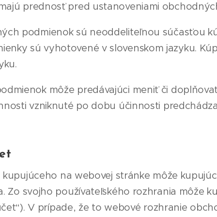
 majú prednosť pred ustanoveniami obchodnýc
ých podmienok sú neoddeliteľnou súčasťou kú
enky sú vyhotovené v slovenskom jazyku. Kú
yku.
dmienok môže predávajúci meniť či doplňovať
nnosti vzniknuté po dobu účinnosti predchádz
et
ie kupujúceho na webovej stránke môže kupujúci
a. Zo svojho používateľského rozhrania môže ku
ý účet“). V prípade, že to webové rozhranie ob