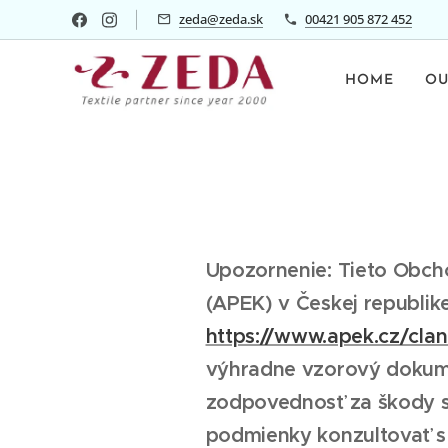
zeda@zeda.sk
00421 905 872 452
HOME
OU
Upozornenie: Tieto Obcho
(APEK) v Českej republik
https://www.apek.cz/cla
výhradne vzorový dokume
zodpovednosť za škody 
podmienky konzultovať s