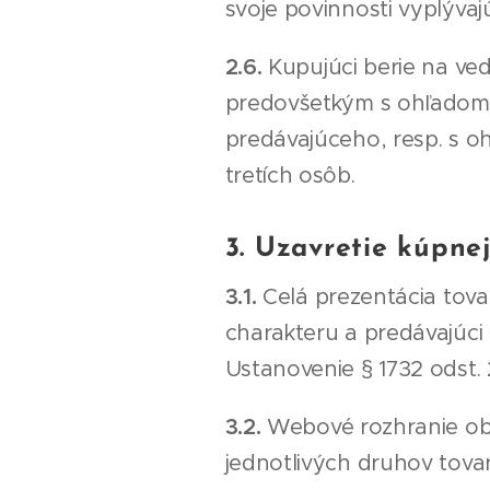
svoje povinnosti vyplýva
2.6.
Kupujúci berie na ve
predovšetkým s ohľadom
predávajúceho, resp. s 
tretích osôb.
3. Uzavretie kúpne
3.1.
Celá prezentácia tov
charakteru a predávajúci
Ustanovenie § 1732 odst.
3.2.
Webové rozhranie obc
jednotlivých druhov tovar