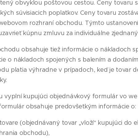
tený obvyklou poštovou cestou. Ceny tovaru 
kých súvisiacich poplatkov. Ceny tovaru zostáv
 webovom rozhraní obchodu. Týmto ustanoven
zavrieť kúpnu zmluvu za individuálne zjednan
hodu obsahuje tiež informácie o nákladoch s
cie o nákladoch spojených s balením a dodaní
u platia výhradne v prípadoch, keď je tovar d
ky.
u vyplní kupujúci objednávkový formulár vo w
ormulár obsahuje predovšetkým informácie o:
ovare (objednávaný tovar „vloží“ kupujúci do 
hrania obchodu),