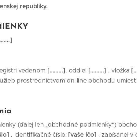
nskej republiky.
IENKY
………]
egistri vedenom
[………]
, oddiel
[………]
, vložka
[
lužieb prostredníctvom on-line obchodu umies
nia
enky (ďalej len „obchodné podmienky“) obcho
dlo]
, identifikačné číslo:
[vaše ičo]
, zapísanej v