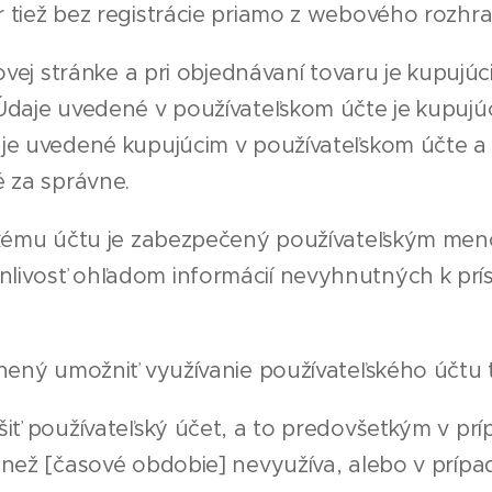
r tiež bez registrácie priamo z webového rozhr
bovej stránke a pri objednávaní tovaru je kupujú
Údaje uvedené v používateľskom účte je kupujúc
aje uvedené kupujúcim v používateľskom účte a 
 za správne.
skému účtu je zabezpečený používateľským men
livosť ohľadom informácií nevyhnutných k prí
vnený umožniť využívanie používateľského účtu
iť používateľský účet, a to predovšetkým v prí
 než [časové obdobie] nevyužíva, alebo v prípa