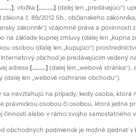
………]
, vložka
[……….]
(ďalej len „predávajúci“) up
1 zákona č. 89/2012 Sb., občianskeho zákonníka,
čiansky zákonník“) vzájomné práva a povinnosti
ebo na základe kupnej zmluvy (ďalej len „kúpna 
ckou osobou (ďalej len „kupujúci“) prostredníc
Internetový obchod je predávajúcim vedený n
vej adrese
[………]
(ďalej len „webová stránka“),
y (ďalej len „webové rozhranie obchodu“).
a nevzťahujú na prípady, kedy osoba, ktorá 
je právnickou osobou či osobou, ktorá jedná pr
ej činnosti alebo v rámci svojho samostatného 
od obchodných podmienok je možné zjednať v k