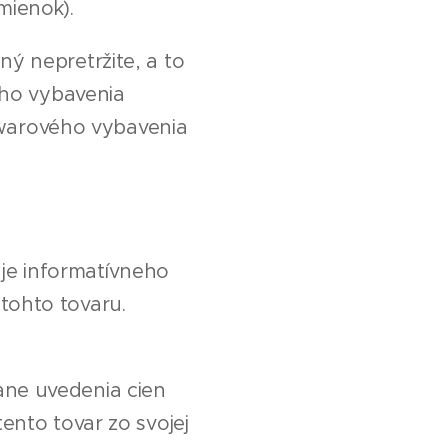
mienok).
ý nepretržite, a to
ho vybavenia
warového vybavenia
je informatívneho
tohto tovaru.
ane uvedenia cien
ento tovar zo svojej