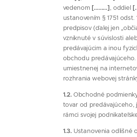
vedenom
[………]
, oddiel
[
ustanovením § 1751 odst. 
predpisov (ďalej jen „ob
vzniknuté v súvislosti al
predávajúcim a inou fyzi
obchodu predávajúceho. 
umiestnenej na interneto
rozhrania webovej stránk
1.2.
Obchodné podmienky s
tovar od predávajúceho, 
rámci svojej podnikateľsk
1.3.
Ustanovenia odlišné 