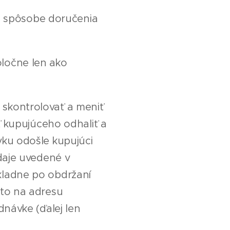
 spôsobe doručenia
oločne len ako
skontrolovať a meniť
ť kupujúceho odhaliť a
vku odošle kupujúci
daje uvedené v
kladne po obdržaní
 to na adresu
dnávke (ďalej len