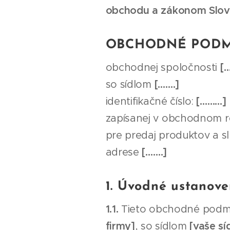
obchodu a zákonom Slove
OBCHODNÉ PODM
obchodnej spoločnosti
[
so sídlom
[…….]
identifikačné číslo:
[………]
zapísanej v obchodnom r
pre predaj produktov a s
adrese
[…….]
1. Úvodné ustanove
1.1.
Tieto obchodné podmi
firmy]
, so sídlom
[vaše sí