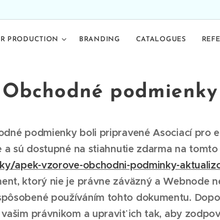
R PRODUCTION
BRANDING
CATALOGUES
REF
Obchodné podmienky
dné podmienky boli pripravené Asociací pro e
e a sú dostupné na stiahnutie zdarma na tomto
nky/apek-vzorove-obchodni-podminky-aktualiz
nt, ktorý nie je právne záväzný a Webnode n
spôsobené používáním tohto dokumentu. Dopo
 vašim právnikom a upraviť ich tak, aby zodpo