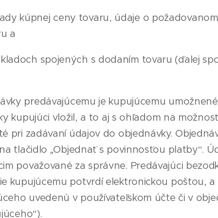
ady kúpnej ceny tovaru, údaje o požadovanom
u a
ákladoch spojených s dodaním tovaru (ďalej sp
návky predávajúcemu je kupujúcemu umožnené 
y kupujúci vložil, a to aj s ohľadom na možnos
é pri zadávaní údajov do objednávky. Objedná
na tlačidlo „Objednať s povinnosťou platby“. Ú
cim považované za správne. Predávajúci bezod
e kupujúcemu potvrdí elektronickou poštou, a
júceho uvedenú v používateľskom účte či v obje
júceho“).