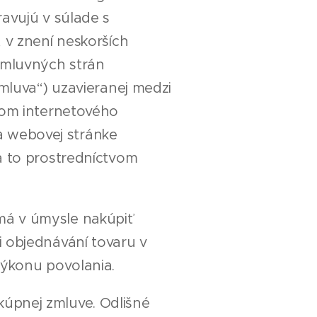
ravujú v súlade s
 v znení neskorších
 zmluvných strán
zmluva“) uzavieranej medzi
tvom internetového
a webovej stránke
 a to prostredníctvom
má v úmysle nakúpiť
i objednávání tovaru v
výkonu povolania.
úpnej zmluve. Odlišné