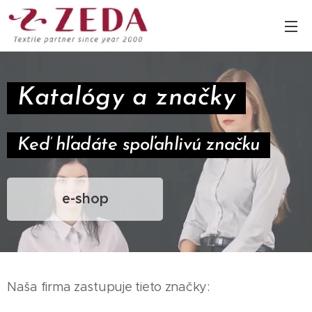
Katalógy a značky
Keď hľadáte spoľahlivú značku
e-shop
Naša firma zastupuje tieto značky: